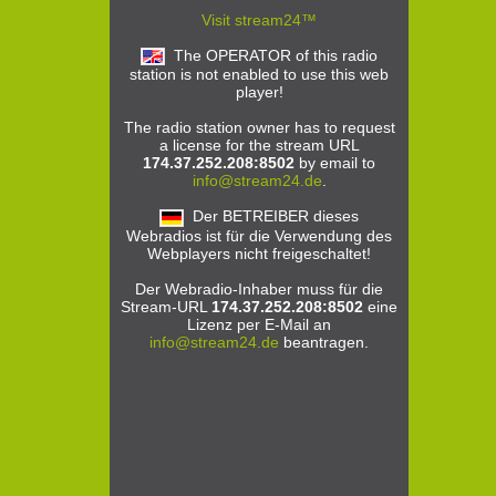
Visit stream24™
The OPERATOR of this radio
station is not enabled to use this web
player!
The radio station owner has to request
a license for the stream URL
174.37.252.208:8502
by email to
info@stream24.de
.
Der BETREIBER dieses
Webradios ist für die Verwendung des
Webplayers nicht freigeschaltet!
Der Webradio-Inhaber muss für die
Stream-URL
174.37.252.208:8502
eine
Lizenz per E-Mail an
info@stream24.de
beantragen.